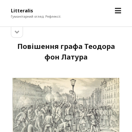
open
Litteralis
menu
Гуманітарний огляд. Рефлексії.
open
Sidebar
sidebar
Повішення графа Теодора
фон Латура