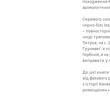
походження Ки
археологічни
Окремого слов
чорно-білі іл
– повносторін
іноді трапляю
Пєтров, на с. 
Ґруневеґ, в п
Гербіній, а на
виправити у 
До цієї книг
від фахового 
з історії Киє
розміщених н