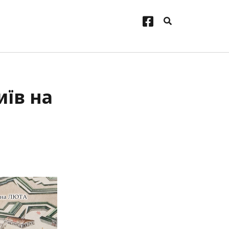
facebook
иїв на