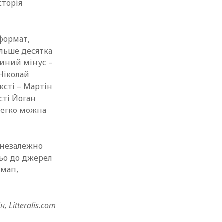
сторія
 формат,
ільше десятка
диний мінус –
 Ніколай
ексті – Мартін
сті Йоган
х легко можна
 незалежно
ньо до джерел
 мап,
 Litteralis.com