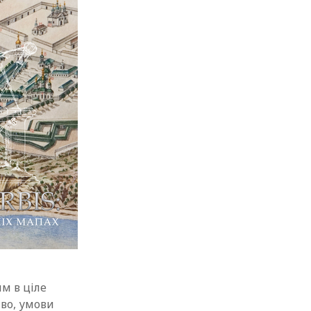
им в ціле
тво, умови