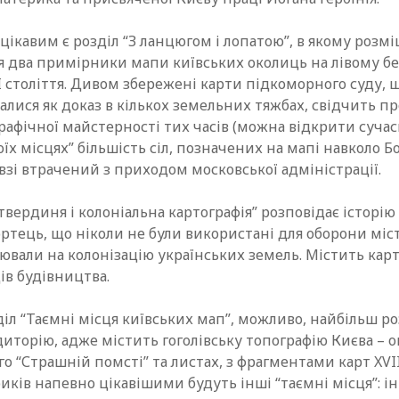
ікавим є розділ “З ланцюгом і лопатою”, в якому розмі
я два примірники мапи київських околиць на лівому бе
II століття. Дивом збережені карти підкоморного суду, 
лися як доказ в кількох земельних тяжбах, свідчить п
рафічної майстерності тих часів (можна відкрити сучас
оїх місцях” більшість сіл, позначених на мапі навколо Б
взі втрачений з приходом московської адміністрації.
твердиня і колоніальна картографія” розповідає історі
ртець, що ніколи не були використані для оборони міст
вали на колонізацію українських земель. Містить карт
ів будівництва.
іл “Таємні місця київських мап”, можливо, найбільш р
иторію, адже містить гоголівську топографію Києва – о
го “Страшній помсті” та листах, з фрагментами карт XVII
риків напевно цікавішими будуть інші “таємні місця”: і