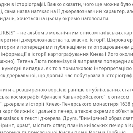
адки в історіографії. Важко сказати, чого ще можна було 
і, сама назва натякає на її джерелознавчий характер, ал
идань, хочеться на цьому окремо наголосити.
URBIS” – не альбом з механічним описом київських кар
еретині джерелознавства та, власне, історії. Широка ер
вторки з попередніми публікаціями та опрацюванням 
 інформації з історії картографування Києва і його окол
важно). Тетяна Люта полемізує й виправляє попередник
 кумедні випадки, як то з помилковою інтерпретацією 
 як дзеркальної, що довгий час побутувала в історіографі
книги є розширеною версією раніше опублікованих стат
ька космографія Афанасія Кальнофойського”, є описом
, джерела з історії Києво-Печерського монастиря 1638 
карт ближніх і дальніх печер, а також окремих об’єктів
вказівок в тексті джерела. Друга, “Виміряний образ свят
іринт, храм”, містить огляд планів київських печер з К
атерика та присвяченої Києву праці Йогана Гербінія.