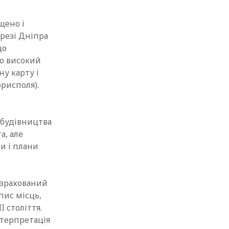
щено і
резі Дніпра
що
ро високий
ну карту і
орисполя).
ю будівництва
а, але
и і плани
озрахований
пис місць,
I століття.
нтерпретація