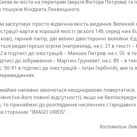
єва як міста на переправі (версія Віктора Петрова) та і
х пошуків Кіндрата Лохвицького.
а заслуговує просто відмінна якість видання. Великий
юстрації-карти в хорошій якості (всього 149, серед них б
кові), гарний папір, дві великі двосторонні вклейки. Є
ться редакторські огріхи (наприклад, на с. 21 в тексті –
22 в підписі до ілюстрацій – Микола Петров; на с. 55 в т
ідписі до зображення – Мартин Груневег; на с. 89 – в тек
 с. 90-91 в підписі до ілюстрацій – Іоган Гербіній), але ї
перевиданнях.
и майже напевно захочеться неодноразово повертатися,
рівня (чи його повної відсутності), якщо не безпосеред
ва, то принаймні до розглядання численних стародавніх
а сторінках “IMAGO URBIS”.
Костянтин Левін,