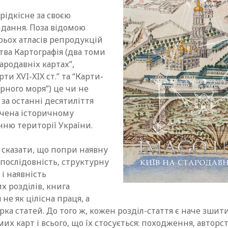
Bronislovas Genzelis. The restitution of Lithuania’s statehood
рідкісне за своєю
Лариса Масенко. Мова радянського тоталітаризму
дання. Поза відомою
George S.N. Luckyj. Between Gogol’ and Sevčenko
рьох атласів репродукцій
Деніел Канеман. Мислення швидке й повільне. Конспект
тва Картографія (два томи
January 1991. Images of Freedom. Compiled by Erika
Miknevičiūtė
тародавніх картах”,
ти XVI-XIX ст.” та “Карти-
рного моря”) це чи не
за останні десятиліття
ячена історичному
нню території України.
 сказати, що попри наявну
послідовність, структурну
і наявність
 розділів, книга
не як цілісна праця, а
ірка статей. До того ж, кожен розділ-стаття є наче зшит
их карт і всього, що їх стосується: походження, авторс