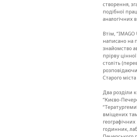
створення, зг
подібної прац
аналогічних в
Втім, “IMAGO 
написано на п
знайомство а
прірву цінної
століть (пере
розповідаючи
Старого міста
Два розділи 
“Києво-Печерс
“Тератургеми”
вміщених там 
географічних 
годинник, лаб
Печерського п