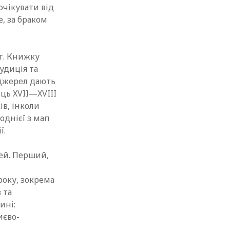
очікувати від
е, за браком
т. Книжку
удиція та
джерел дають
иць XVII—XVIII
ів, інколи
однієї з мап
ї.
ей. Перший,
року, зокрема
 та
ині:
иєво-