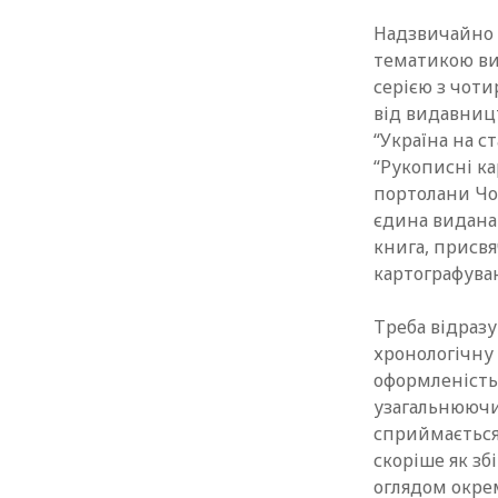
Надзвичайно 
тематикою ви
серією з чоти
від видавниц
“Україна на с
“Рукописні кар
портолани Чо
єдина видана 
книга, присв
картографува
Треба відразу
хронологічну 
оформленість 
узагальнюючих
сприймається 
скоріше як зб
оглядом окрем