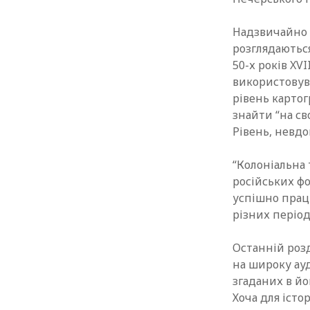
Надзвичайно ц
розглядаютьс
50-х років XV
використовува
рівень картог
знайти “на св
Рівень, невдо
“Колоніальна 
російських фо
успішно працю
різних період
Останній розд
на широку ауд
згаданих в йо
Хоча для істо