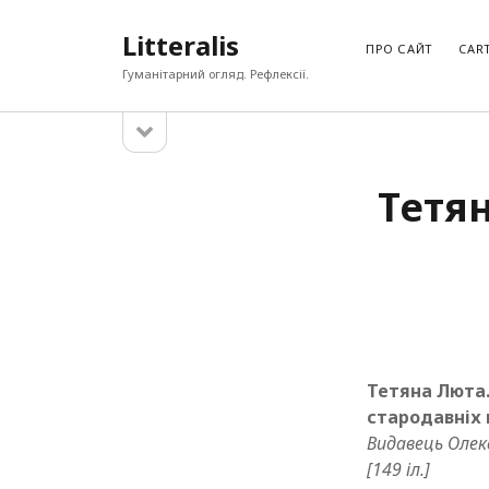
Litteralis
ПРО САЙТ
CAR
Гуманітарний огляд. Рефлексії.
open
Sidebar
sidebar
ПОШУК ПО БЛОҐУ
Тетян
Search
Тетяна Люта.
стародавніх
Видавець Олекс
[149 іл.]