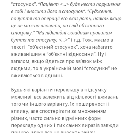
“стосунок”.
“Пацієнт <…> буде нести порушення
в собі і вносити його в стосунок”. “Судження,
почуття та операції еґо вказують, навіть якщо
це не можна вловити, на слід об’єктного
стосунку.” “Ми підвладні складним правилам
буття та стосунку, <…>”
і т.д. Тож, маємо в
тексті “об’єктний стосунок”, хоча набагато
вживанішим є “об’єктні відносини”. Ну і
загалом, якщо йдеться про зв’язок між
людьми, то в українській мові “стосунки” не
вживаються в однині.
Будь-які варіанти перекладу в підсумку
можливі, все залежить від кількості вживань
того чи іншого варіанту, їх поширеності і
впливу, але спостерігати за множенням
різних, часто сильно відмінних форм
перекладу одних і тих самих виразів завжди
прикро, адже все це вносить зайву