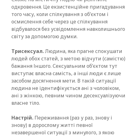
одкровення. Це екзистенційне пригадування
того часу, коли спілкування з об’єктом і
осмислення себе через це спілкування
відбувалося без усвідомлення навколишнього
світу за допомогою думки.
Трисексуал.
Людина, яка прагне спокушати
людей обох статей, з метою відчути (самістю)
бажання Іншого. Сексуальним об’єктом тут
виступає власна самість, а інші люди є лише
засобом досягнення мети. В такій ситуації
людина не ідентифікується ані з чоловіком,
ані з жінкою, певним чином десексуалізуючи
власне тіло.
Настрій.
Переживання (раз у раз, знову і
знову) в дорослому житті певної
незавершеної ситуації з минулого, з якою