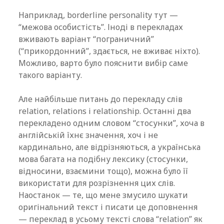
Наприклад, borderline personality тут —
“межова особистість”. Іноді в перекладах
вживають варіант “пограничний”
(“прикордонний”, здається, не вживає ніхто).
Можливо, варто було пояснити вибір саме
такого варіанту.
Але найбільше питань до перекладу слів
relation, relations і relationship. Останні два
перекладено одним словом “стосунки”, хоча в
англійській їхнє значення, хоч і не
кардинально, але відрізняються, а українська
мова багата на подібну лексику (стосунки,
відносини, взаємини тощо), можна було її
використати для розрізнення цих слів.
Наостанок — те, що мене змусило шукати
оригінальний текст і писати це доповнення
— переклад в усьому тексті слова “relation” як