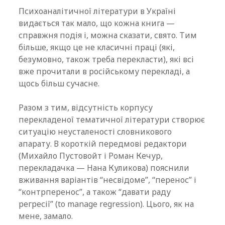
Психоаналітичної літератури в Україні
видається так мало, що кожна книга —
справжня подія і, можна сказати, свято. Тим
більше, якщо це не класичні праці (які,
безумовно, також треба перекласти), які всі
вже прочитали в російському перекладі, а
щось більш сучасне.
Разом з тим, відсутність корпусу
перекладеної тематичної літератури створює
ситуацію неусталеності словникового
апарату. В короткій передмові редактори
(Михайло Пустовойт і Роман Кечур,
перекладачка — Нана Куликова) пояснили
вживання варіантів “несвідоме”, “перенос” і
“контрперенос”, а також “давати раду
регресії” (to manage regression). Цього, як на
мене, замало.