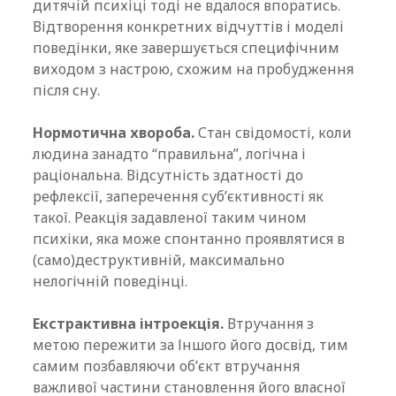
дитячій психіці тоді не вдалося впоратись.
Відтворення конкретних відчуттів і моделі
поведінки, яке завершується специфічним
виходом з настрою, схожим на пробудження
після сну.
Нормотична хвороба.
Стан свідомості, коли
людина занадто “правильна”, логічна і
раціональна. Відсутність здатності до
рефлексії, заперечення суб’єктивності як
такої. Реакція задавленої таким чином
психіки, яка може спонтанно проявлятися в
(само)деструктивній, максимально
нелогічній поведінці.
Екстрактивна інтроекція.
Втручання з
метою пережити за Іншого його досвід, тим
самим позбавляючи об’єкт втручання
важливої частини становлення його власної