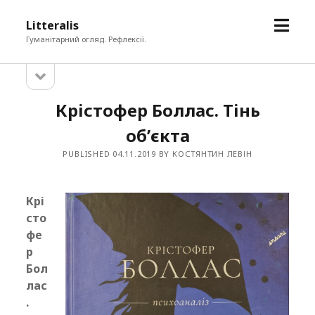
open
Litteralis
menu
Гуманітарний огляд. Рефлексії.
open
Sidebar
sidebar
Крістофер Боллас. Тінь
об’єкта
PUBLISHED 04.11.2019 BY КОСТЯНТИН ЛЕВІН
Крі
сто
фе
р
Бол
лас
.