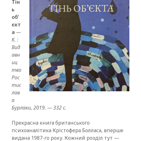
Тін
ь
об’
єкт
а
—
К. :
Вид
авн
иц
тво
Рос
тис
лав
а
Бурлаки, 2019. — 332 с.
Прекрасна книга британського
психоаналітика Крістофера Болласа, вперше
видана 1987-го року. Кожний розділ тут —