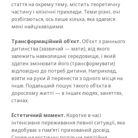
стаття на окрему тему, містить теоретичну
частину і клінічні приклади. Теми різні, очі
розбігаються, ось лише кілька, яка здалися
мені найцікавішими.
Трансформаційний об’єкт.
Об’єкт з раннього
дитинства (зазвичай — мати), від якого
залежить навколишнє середовище, і який
здатен змінювати його (трансформувати)
відповідно до потреб дитини. Наприклад,
взяти на руки й перенести з одного місця на
інше. Подальший пошук такого об’єкта в
дорослому житті — в інших людях, заняттях,
станах.
Естетичний момент.
Коротке в часі
інтенсивне переживання певної ситуації, яка
видобуває з пам’яті прихований досвід.
Схоже на містичну подію чи релігійне