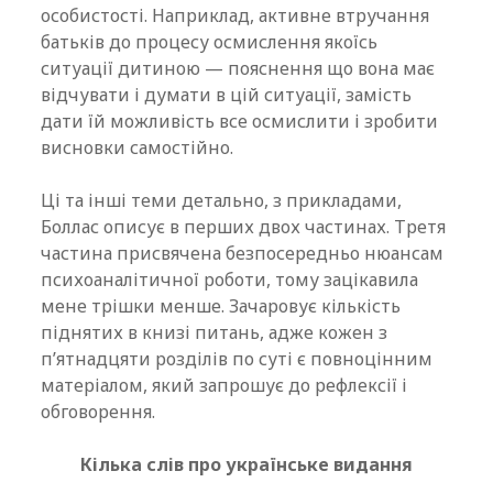
особистості. Наприклад, активне втручання
батьків до процесу осмислення якоїсь
ситуації дитиною — пояснення що вона має
відчувати і думати в цій ситуації, замість
дати їй можливість все осмислити і зробити
висновки самостійно.
Ці та інші теми детально, з прикладами,
Боллас описує в перших двох частинах. Третя
частина присвячена безпосередньо нюансам
психоаналітичної роботи, тому зацікавила
мене трішки менше. Зачаровує кількість
піднятих в книзі питань, адже кожен з
п’ятнадцяти розділів по суті є повноцінним
матеріалом, який запрошує до рефлексії і
обговорення.
Кілька слів про українське видання