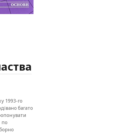
ластва
ку 1993-го
одівано багато
пропонувати
 по
оборно