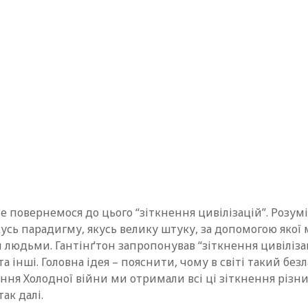
е повернемося до цього “зіткнення цивілізацій”. Розуміє
сь парадигму, якусь велику штуку, за допомогою якої 
людьми. Гантінґтон запропонував “зіткнення цивілізац
та інші. Головна ідея – пояснити, чому в світі такий без
ння Холодної війни ми отримали всі ці зіткнення різн
так далі.