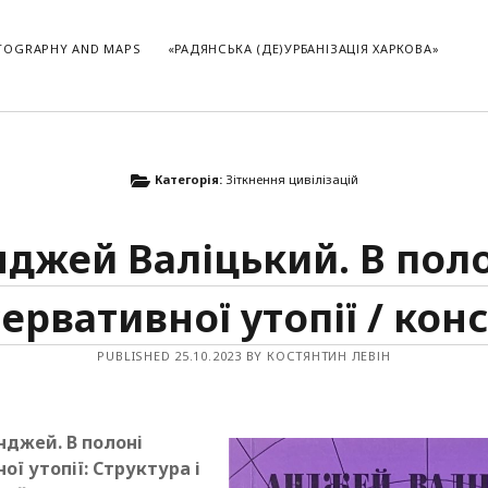
TOGRAPHY AND MAPS
«РАДЯНСЬКА (ДЕ)УРБАНІЗАЦІЯ ХАРКОВА»
ОСТАННІ ПОСТИ
Категорія:
Зіткнення цивілізацій
Кароліна Лянцкоронська. “Воєнні спогади. 22 вересня 1939 —
5 квітня 1945”
джей Валіцький. В пол
Джеймс Дейвід Венс. Гілбільська елегія. Спогади про родину
та культуру в стані кризи
«Радянська (де)урбанізація Харкова»
ервативної утопії / кон
Анджей Валіцький. В полоні консервативної утопії / конспект
Крістофер Боллас. Тінь об’єкта
PUBLISHED 25.10.2023 BY КОСТЯНТИН ЛЕВІН
Інна Ренчка. Лексикон тоталітаризму
“Brexit”: влада, невроз і кінематограф
Андрей Парамонов. Улицы старого Харькова
Тетяна Люта. IMAGO URBIS: Київ на стародавніх мапах
нджей. В полоні
Leonard Diepeveen, Timothy Van Laar. Art with a Difference.
ої утопії: Структура і
Looking at Different and Unfamiliar Art