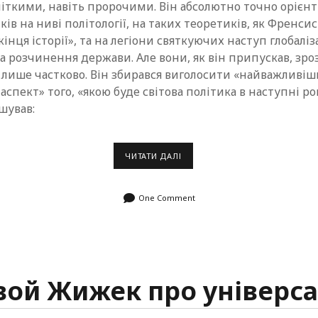
іткими, навіть пророчими. Він абсолютно точно орієнт
ків на ниві політології, на таких теоретиків, як Френси
інця історії», та на легіони святкуючих наступ глобаліза
а розчинення держави. Але вони, як він припускав, зр
 лише частково. Він збирався виголосити «найважливіш
спект» того, «якою буде світова політика в наступні рок
шував:
ЕДВАРД
ЧИТАТИ ДАЛІ
САЇД.
ЗІТКНЕННЯ
НЕВІГЛАСТВА
One Comment
вой Жижек про універса