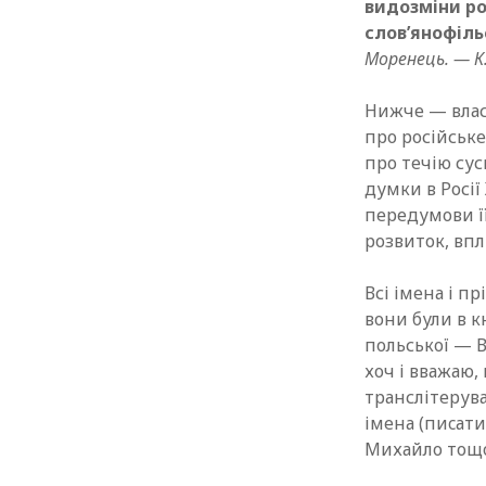
видозміни ро
слов’янофіль
Моренець. — К.
Нижче — влас
про російське
про течію сус
думки в Росії 
передумови ї
розвиток, впл
Всі імена і п
вони були в к
польської — 
хоч і вважаю,
транслітерува
імена (пиcати
Михайло тощо