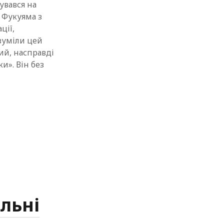
увався на
с Фукуяма з
ції,
озуміли цей
ий, насправді
и». Він без
льні