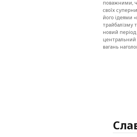
поважними, ч
своїх суперни
його ідеями «к
трайбалізму т
новий період
центральний а
вагань наголо
Сла