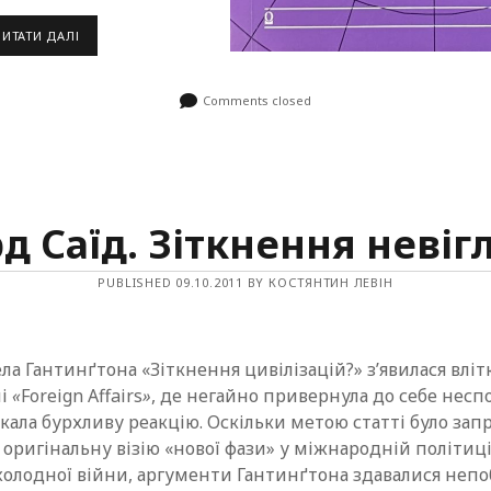
АНДЖЕЙ
ЧИТАТИ ДАЛІ
ВАЛІЦЬКИЙ.
В
ПОЛОНІ
КОНСЕРВАТИВНОЇ
Comments closed
УТОПІЇ
/
КОНСПЕКТ
д Саїд. Зіткнення невіг
PUBLISHED 09.10.2011 BY КОСТЯНТИН ЛЕВІН
ла Гантинґтона «Зіткнення цивілізацій?» з’явилася вліт
лі
«
Foreign Affairs
»
, де негайно привернула до себе несп
кала бурхливу реакцію. Оскільки метою статті було за
ригінальну візію «нової фази» у міжнародній політиці
олодної війни, аргументи Гантинґтона здавалися неп