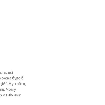
те, всі
можна було б
ій”. Ну тобто,
лад. Чому
их етнічних