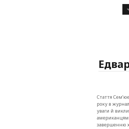
Едвар
Стаття Сем’юе
року в журна
уваги й викли
американцям о
завершенню х