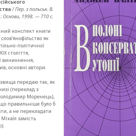
сійського
Bronislovas Genzelis. The restitution of Lithuania’s statehood
ства
/ Пер. з польськ. В.
Лариса Масенко. Мова радянського тоталітаризму
: Основи, 1998. — 710 с.
George S.N. Luckyj. Between Gogol’ and Sevčenko
Деніел Канеман. Мислення швидке й повільне. Конспект
ний конспект книги
January 1991. Images of Freedom. Compiled by Erika
Miknevičiūtė
 слов’янофільство як
пільно-політичної
ХІХ століття,
ї виникнення,
ив, основні автори.
різвища передаю так, як
низі (переклад з
Володимир Моренець),
 що правильніше було б
ти, а не перекладати
 Міхаїл замість
).