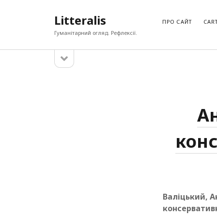
Litteralis
ПРО САЙТ
CAR
Гуманітарний огляд. Рефлексії.
open
Sidebar
sidebar
ПОШУК ПО БЛОҐУ
Search
Ан
конс
Валіцький, А
консервативн