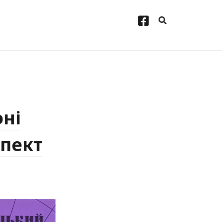
facebook
оні
спект