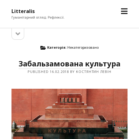
open
Litteralis
menu
Гуманітарний огляд. Рефлексії.
open
Sidebar
sidebar
Категорія:
Некатегоризовано
Забальзамована культура
PUBLISHED 16.02.2018 BY КОСТЯНТИН ЛЕВІН